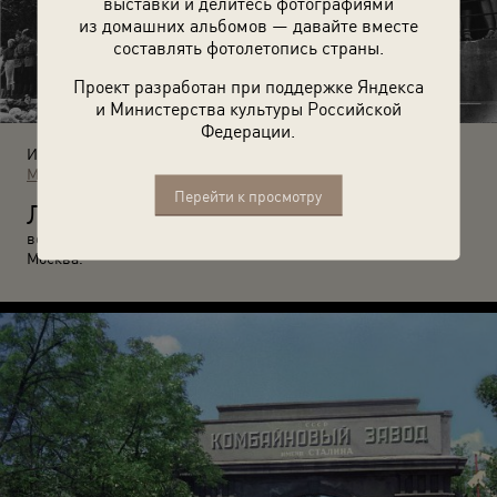
выставки и делитесь фотографиями
из домашних альбомов — давайте вместе
составлять фотолетопись страны.
Проект разработан при поддержке Яндекса
и Министерства культуры Российской
Федерации.
Источники:
МАММ / МДФ
Перейти к просмотру
Л
юди наблюдают за проходом колонны немецких
военнопленных. 17 июля 1944 года. Автор: Евгений Умнов.
Москва.