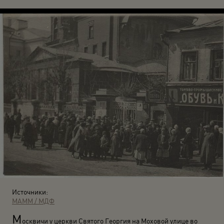
Источники:
МАММ / МДФ
М
осквичи у церкви Святого Георгия на Моховой улице во