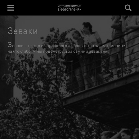
Зеваки
З
еваки – те, кто из праздного любопытства засматривается
на что-либо. А мы подсмотрим за самими зеваками.