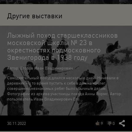
Другие выставки
Лыжный поход старшеклассников
московской школы № 23 в
окрестностях подмосковного
Звенигорода в 1938 году
Автор: Егоров Иван Владимирович
Самодеятельный поход длился несколько дней. Ночевали в
деревнях – в то время пустить к себе в дом на ночлег
совершенно незнакомых ребят было обычным делом.
Фотографии из архива участницы похода Анны Вормс. Автор:
пользователь Иван Владимирович Его...
9
0
30.11.2022