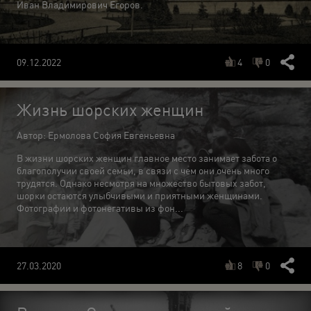
Иван Владимирович Егоров.
4
0
09.12.2022
Жизнь шорских женщин
Автор: Ермолова София Евгеньевна
В жизни шорских женщин главное место занимает забота о
благополучии своей семьи, в связи с чем они очень много
трудятся. Однако несмотря на множество бытовых забот,
шорки остаются улыбчивыми и приятными женщинами.
Фотографии и фотонегативы из фон...
8
0
27.03.2020