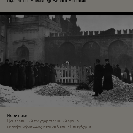
года. Автор: Александр Живаго. Астрахань.
Источники:
Центральный государственный архив
кинофотофонодокументов Санкт-Петербурга