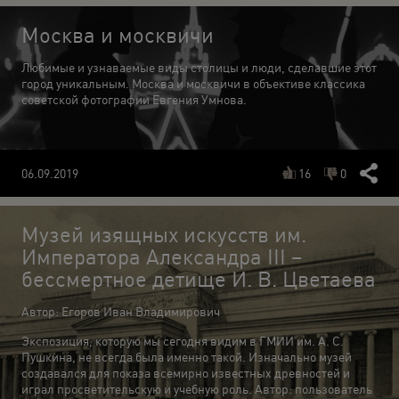
Москва и москвичи
Любимые и узнаваемые виды столицы и люди, сделавшие этот
город уникальным. Москва и москвичи в объективе классика
советской фотографии Евгения Умнова.
16
0
06.09.2019
Музей изящных искусств им.
Императора Александра III –
бессмертное детище И. В. Цветаева
Автор: Егоров Иван Владимирович
Экспозиция, которую мы сегодня видим в ГМИИ им. А. С.
Пушкина, не всегда была именно такой. Изначально музей
создавался для показа всемирно известных древностей и
играл просветительскую и учебную роль. Автор: пользователь