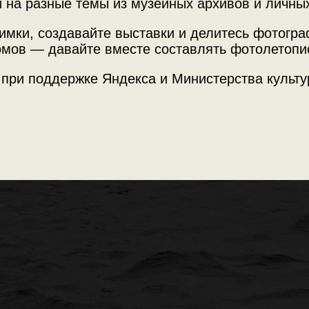
Ленинграде в октябре
 на разные темы из музейных архивов и личны
имки, создавайте выставки и делитесь фотогр
мов — давайте вместе составлять фотолетопи
ят четвертым со дня основания города и двадцать первым по уро
нтиметров в 13:30. Я в это время учился в 10 классе, была среда
 при поддержке Яндекса и Министерства культу
ял этот репортаж "Зенитом-В". Пленка чудом сохранилась...» Авто