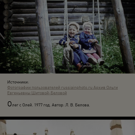
Источники:
Фотографии пользователей russiainphoto.ru
Архив Ольги
Евгеньевны Шитовой-Беловой
О
лег с Олей. 1977 год. Автор: Л. В. Белова.