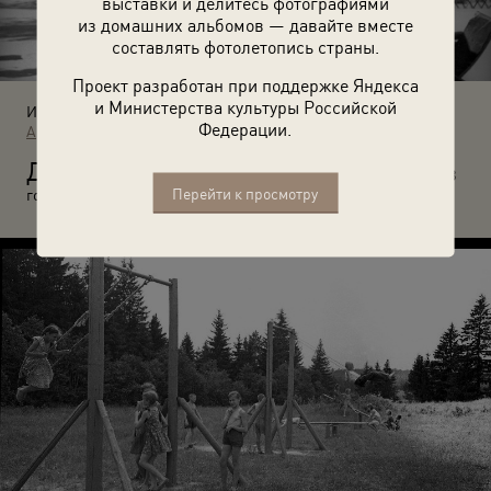
выставки и делитесь фотографиями
из домашних альбомов — давайте вместе
составлять фотолетопись страны.
Проект разработан при поддержке Яндекса
и Министерства культуры Российской
Источники:
Федерации.
Архив Нинели Александровны Устиновой
Д
ети на качалке на фоне академии имени Фрунзе. Июнь 1938
Перейти к просмотру
года. Автор: Александр Устинов.