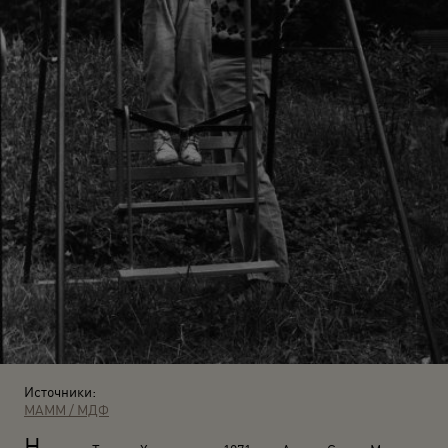
Источники:
МАММ / МДФ
Н