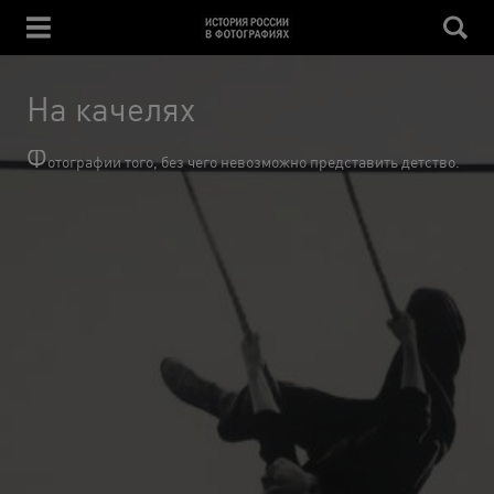
На качелях
Ф
отографии того, без чего невозможно представить детство.