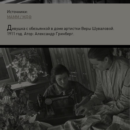
Источники:
МАММ / МДФ
Д
евушка с обезьянкой в доме артистки Веры Шуваловой.
1911 год. Атор: Александр Гринберг.