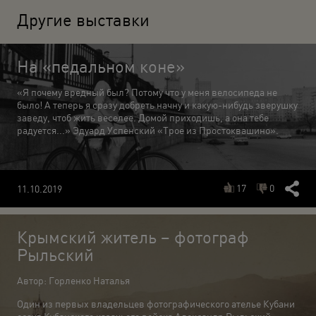
Другие выставки
На «педальном коне»
«Я почему вредный был? Потому что у меня велосипеда не
было! А теперь я сразу добреть начну и какую-нибудь зверушку
заведу, чтоб жить веселее. Домой приходишь, а она тебе
радуется...» Эдуард Успенский «Трое из Простоквашино».
17
0
11.10.2019
Крымский житель – фотограф
Рыльский
Автор: Горленко Наталья
Один из первых владельцев фотографического ателье Кубани