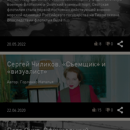
военную флотилию и Охотский военный порт. Охотская
флотилия стала первой постоянно действующей военно-
морской единицей Российского государства на Тихом океане.
Впоследствии флотилия была п...
8
0
20.05.2022
Сергей Чиликов. «Съемщик» и
«визуалист»
Автор: Горленко Наталья
15
0
22.06.2020
Петр Оцуп. Официальный