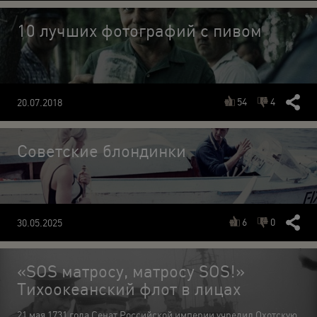
10 лучших фотографий с пивом
54
4
20.07.2018
Советские блондинки
6
0
30.05.2025
«SOS матросу, матросу SOS!»
Тихоокеанский флот в лицах
21 мая 1731 года Сенат Российской империи учредил Охотскую