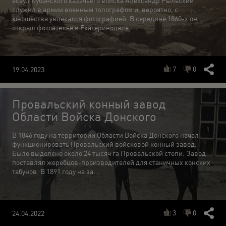
есаул Кубанского казачьего войска Александр Рыльский
служил в армии военным топографом и, вероятно, с
юношества увлекался фотографией. В середине 1860-х он
открыл фотоателье в Екатеринодаре....
7
0
19.04.2023
Провальский конный завод
Области Войска Донского
В 1846 году на территории Области Войска Донского начал
функционировать Провальский войсковой конный завод.
Было выделено около 24 тысяч га Провальской степи. Завод
поставлял жеребцов-производителей для станичных конских
табунов. В 1891 году на за...
3
0
24.04.2022