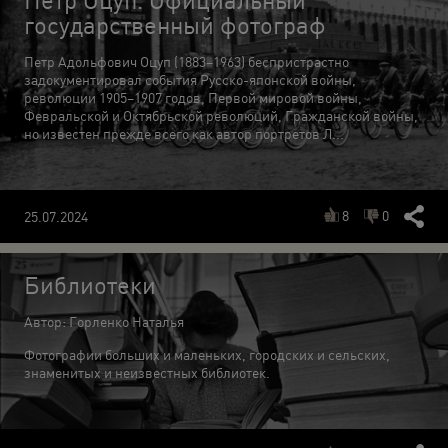
государственный фотограф
Петр Адольфович Оцуп (1883–1963) беспристрастно
задокументировал события Русско-японской войны,
революции 1905–1907 годов, Первой мировой войны,
Февральской и Октябрьской революций, Гражданской войны,
но известен прежде всего как автор портретов Л...
8
0
25.07.2024
Библиотеки
Автор: Горленко Наталья
Фотографии больших и маленьких, городских и сельских,
знаменитых и неизвестных библиотек.