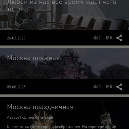
Любой из нас все время ждет чего-
то…»
9
0
26.03.2023
Москва пляжная
5
0
05.08.2025
Москва праздничная
Автор: Горленко Наталья
К памятным датам город преображается. На короткое время