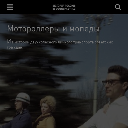
Мотороллеры и мопеды
И
з истории двухколесного личного транспорта советских
граждан.