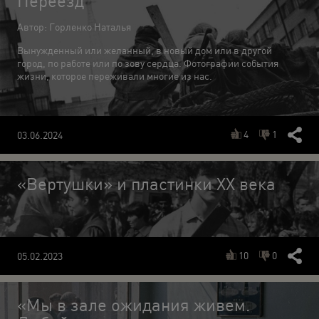
Переезд
Автор: Горленко Наталья
Вынужденный или желанный, в новый дом или в другой
город, по работе или по зову сердца. Фотографии события
жизни, которое переживали многие из нас.
4
1
03.06.2024
«Вертушки» и пластинки XX века
10
0
05.02.2023
«Мы в зале ожидания живем.