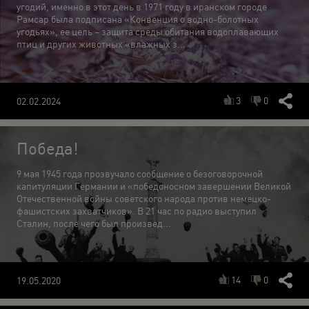
угодий, именно в этот день в 1971 году в иранском городе
Рамсар была подписана «Конвенция о водно-болотных
угодьях», ее цель – защита среды обитания водоплавающих
птиц и других животных «влажных з...
3
0
02.02.2024
Победа!
9 мая 1945 года прозвучало сообщение о безоговорочной
капитуляции Германии и «победоносном завершении Великой
Отечественной войны советского народа против немецко-
фашистских захватчиков». В 21 час по радио выступил
Сталин, после чего был произвед...
14
0
19.05.2020