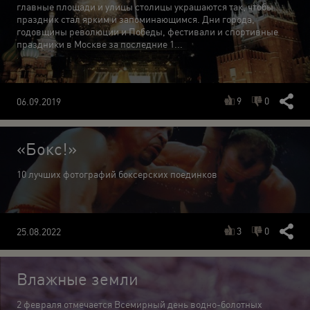
главные площади и улицы столицы украшаются так, чтобы
праздник стал ярким и запоминающимся. Дни города,
годовщины революции и Победы, фестивали и спортивные
праздники в Москве за последние 1...
9
0
06.09.2019
«Бокс!»
10 лучших фотографий боксерских поединков
3
0
25.08.2022
Влажные земли
2 февраля отмечается Всемирный день водно-болотных