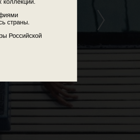
х коллекций.
афиями
сь страны.
ры Российской