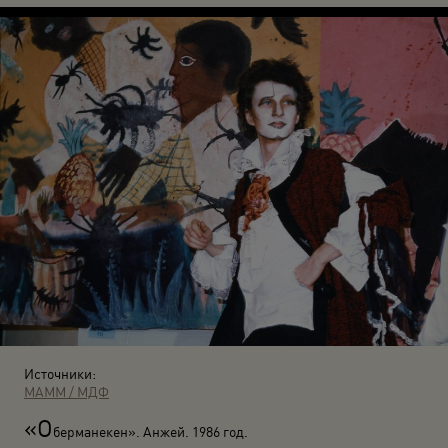
Источники:
МАММ / МДФ
«О
берманекен». Анжей. 1986 год.