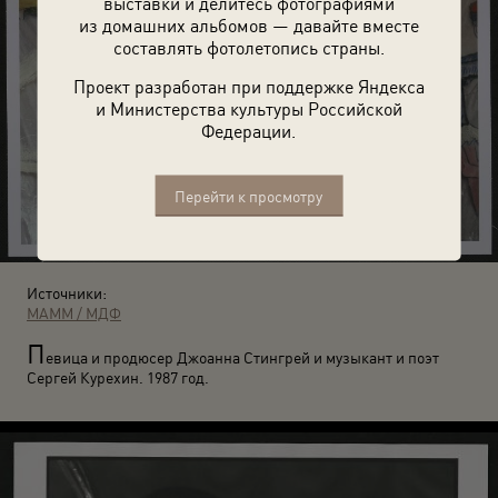
выставки и делитесь фотографиями
из домашних альбомов — давайте вместе
составлять фотолетопись страны.
Проект разработан при поддержке Яндекса
и Министерства культуры Российской
Федерации.
Перейти к просмотру
Источники:
МАММ / МДФ
П
евица и продюсер Джоанна Стингрей и музыкант и поэт
Сергей Курехин. 1987 год.