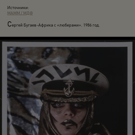
Источники:
МАММ / МДФ
С
ергей Бугаев-Африка с «люберами». 1986 год.