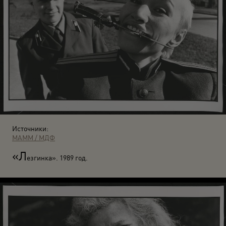
Источники:
МАММ / МДФ
«Л
езгинка». 1989 год.