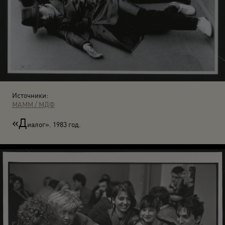
Источники:
МАММ / МДФ
«Д
иалог». 1983 год.