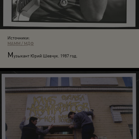
Источники:
МАММ / МДФ
М
узыкант Юрий Шевчук. 1987 год.