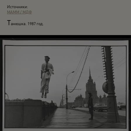
Источники:
МАММ / МДФ
Т
анюшка. 1987 год.