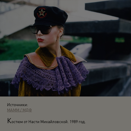
Источники:
МАММ / МДФ
К
остюм от Насти Михайловской. 1989 год.