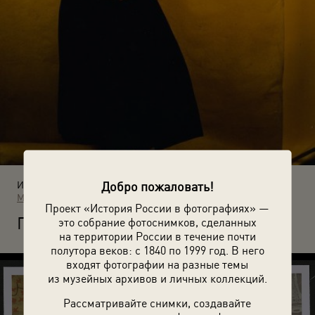
Добро пожаловать!
Источники:
МАММ / МДФ
Проект «История России в фотографиях» —
П
это собрание фотоснимков, сделанных
евица Жанна Агузарова. 1987 год.
на территории России в течение почти
полутора веков: с 1840 по 1999 год. В него
входят фотографии на разные темы
из музейных архивов и личных коллекций.
Рассматривайте снимки, создавайте