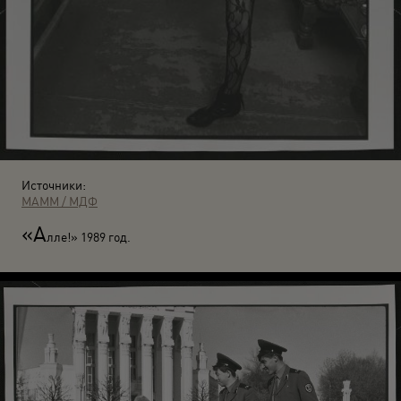
Источники:
МАММ / МДФ
«А
лле!» 1989 год.