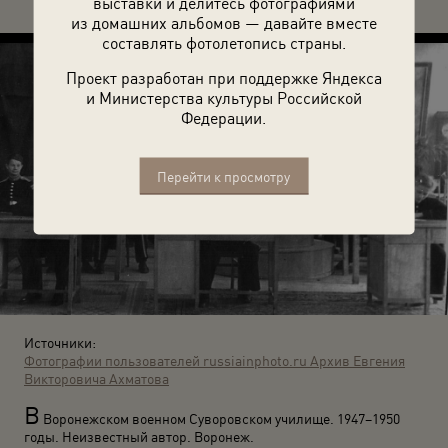
выставки и делитесь фотографиями
из домашних альбомов — давайте вместе
составлять фотолетопись страны.
Проект разработан при поддержке Яндекса
и Министерства культуры Российской
Федерации.
Перейти к просмотру
Источники:
Фотографии пользователей russiainphoto.ru
Архив Евгения
Викторовича Ахматова
В
Воронежском военном Суворовском училище. 1947–1950
годы. Неизвестный автор. Воронеж.