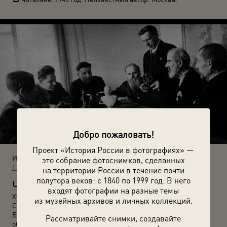
Добро пожаловать!
Проект «История России в фотографиях» —
Источники:
это собрание фотоснимков, сделанных
Государственный исторический музей Южного Урала
на территории России в течение почти
полутора веков: с 1840 по 1999 год. В него
Ч
угунолитейный завод. Цех художественного литья.
входят фотографии на разные темы
Художественный совет. П. С. Анискин, А. М. Сувочев, М. С.
из музейных архивов и личных коллекций.
Соломенцев, Н. А. Вихляев, С. М. Гилев, И. П. Кочергин, Н. Г.
Бродягин. 15 мая 1947 года. Неизвестный автор. Челябинская
Рассматривайте снимки, создавайте
область, Касли.