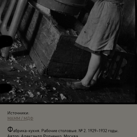
Источники:
МАММ / МДФ
Ф
абрика-кухня. Рабочие столовые. № 2. 1929–1932 годы.
Автор: Александр Родченко. Москва.