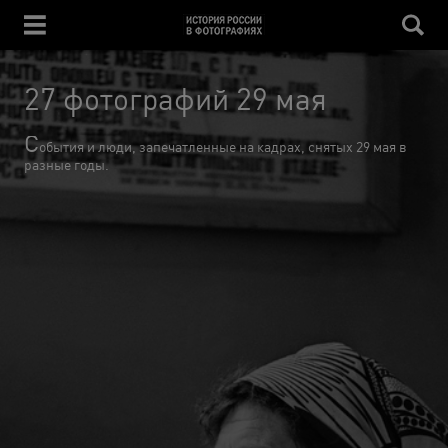
27 фотографий 29 мая
С
обытия и люди, запечатленные на кадрах, снятых 29 мая в
разные годы.