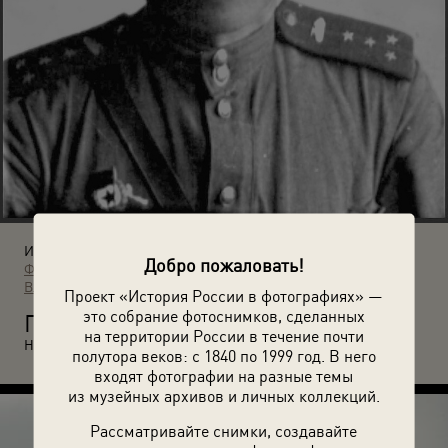
Источники:
Добро пожаловать!
Фотографии пользователей russiainphoto.ru
Архив
Владимира Александровича Карлова
Проект «История России в фотографиях» —
это собрание фотоснимков, сделанных
П
олитработник Александр Сергеевич Фараджев. 1943 год.
на территории России в течение почти
Неизвестный автор.
полутора веков: с 1840 по 1999 год. В него
входят фотографии на разные темы
из музейных архивов и личных коллекций.
Рассматривайте снимки, создавайте