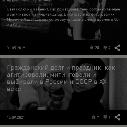
Свет колючий и звенит, как при взрыве, тени особенно темные
и затягивают, как черная дыра. В контрастных фотографиях
Михаила Ладейщикова остро звучит драма смены времен в 80-
е и 90-е.
20
4
31.05.2019
Гражданский долг и праздник: как
агитировали, митинговали и
выбирали в России и СССР в ХХ
веке
9
1
15.09.2021