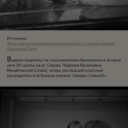
Источники:
Фотографии пользователей russiainphoto.ru
Архив Вадима
Олеговича Рогге
В
ыдача свидетельств о восьмилетнем образовании в актовом
зале 301 школы на ул. Седова. Людмила Васильевна
Михайловская (слева), теперь уже бывший классный
руководитель и ее бывшие ученики. Камера «Смена 8».