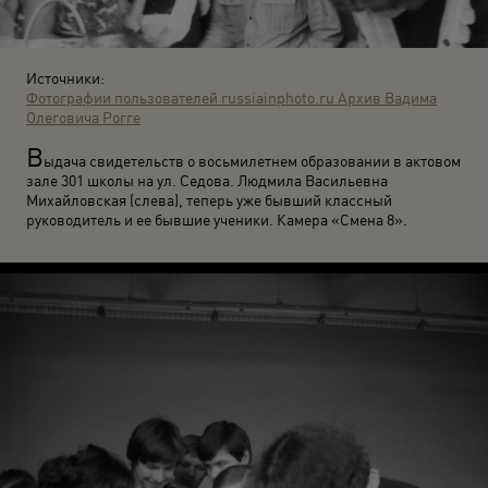
Источники:
Фотографии пользователей russiainphoto.ru
Архив Вадима
Олеговича Рогге
В
ыдача свидетельств о восьмилетнем образовании в актовом
зале 301 школы на ул. Седова. Людмила Васильевна
Михайловская (слева), теперь уже бывший классный
руководитель и ее бывшие ученики. Камера «Смена 8».