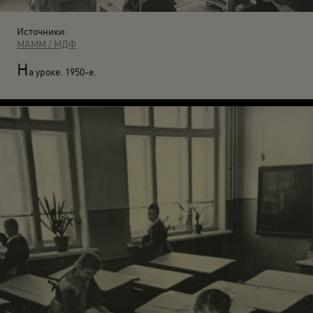
Источники:
МАММ / МДФ
Н
а уроке. 1950-е.