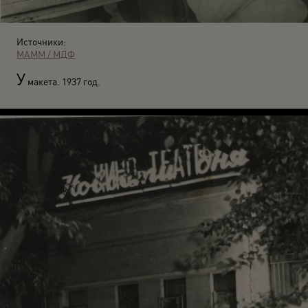
Источники:
МАММ / МДФ
У
макета. 1937 год.