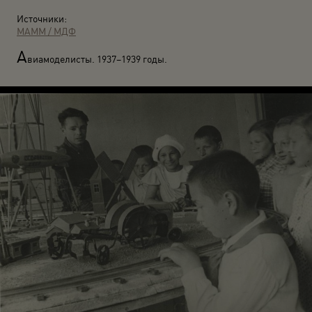
Источники:
МАММ / МДФ
А
виамоделисты. 1937–1939 годы.