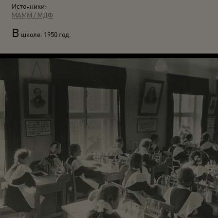
Источники:
МАММ / МДФ
В
школе. 1950 год.