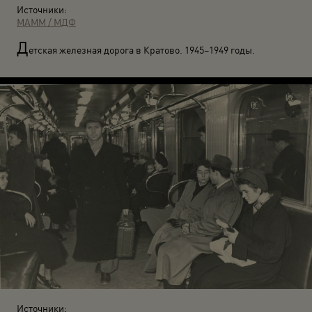
Источники:
МАММ / МДФ
Д
етская железная дорога в Кратово. 1945–1949 годы.
Источники: