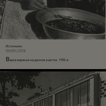
Источники:
МАММ / МДФ
В
арка варенья на дачном участке. 1950-е.