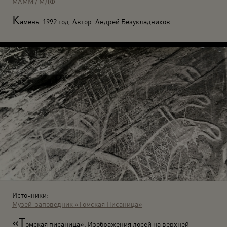
МАММ / МДФ
К
амень. 1992 год. Автор: Андрей Безукладников.
Источники:
Музей-заповедник «Томская Писаница»
«Т
омская писаница». Изображения лосей на верхней