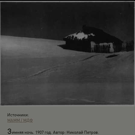
Источники:
МАММ / МДФ
З
имняя ночь. 1907 год. Автор: Николай Петров.