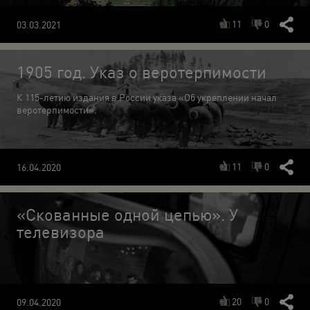
11
0
03.03.2021
1905 год. Указ о веротерпимости
К 115-летию издания в России указа «Об укреплении начал
веротерпимости».
11
0
16.04.2020
«Скованные одной цепью». У
телевизора
20
0
09.04.2020