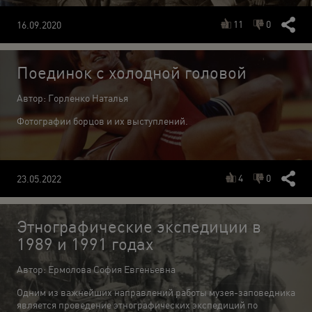
11
0
16.09.2020
Поединок с холодной головой
Автор: Горленко Наталья
Фотографии борцов и их выступлений.
4
0
23.05.2022
Этнографические экспедиции в
1989 и 1991 годах
Автор: Ермолова София Евгеньевна
Одним из важнейших направлений работы музея-заповедника
является проведение этнографических экспедиций по