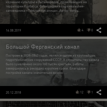
изучению культуры и быта народов, проживающих на
территории Кузбасса. Фотографии из архива музея-
заповедника «Томская писаница». Автор: сотру...
4
0
16.08.2019
Большой Ферганский канал
Построен в 1939–1940 годах, являлся одним из крупнейших
гидротехнических сооружений СССР. К строительству канала
было привлечено около 160 тысяч крестьян, работы
завершились в рекордно короткие сроки. Благодаря
постройке канала значительно возрос ...
12
1
20.12.2018