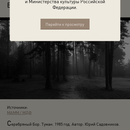
и Министерства культуры Российской
Б
ез названия. 1985 год. Автор: Александр Слюсарев.
Федерации.
Перейти к просмотру
Источники:
МАММ / МДФ
С
еребряный Бор. Туман. 1985 год. Автор: Юрий Садовников.