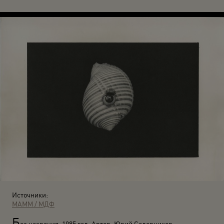
Источники:
МАММ / МДФ
Б
ез названия. 1985 год. Автор: Юрий Садовников.