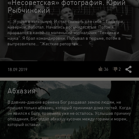
«Несоветская» фотография. Юрий
Рыбчинский
«…Я ушел в котельную. И стал снимать для себя… Года три,
наверное, работал. Начались восьмидесятые. Потом я
прорвался в какой-то маленький журнальчик "Техника и
наука". Я брал командировки. Побывал в тюрьме, потом в
вытрезвителе… "Жесткие репортаж...
36
2
18.09.2019
Абхазия
В давние-давние времена Бог раздавал землю людям, не
пришел только абхазец, который принимал дома гостей. Когда
он явился к Богу, то земель уже не осталось. Услышав причину
опоздания, Бог отдал абхазцу кусочек между горами и морем,
который оставил...