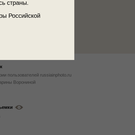
сь страны.
ры Российской
к
ии пользователей russiainphoto.ru
арины Ворониной
ъемки
а