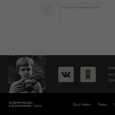
Написать комментарий
Каж
на 
При
Выставки
Темы