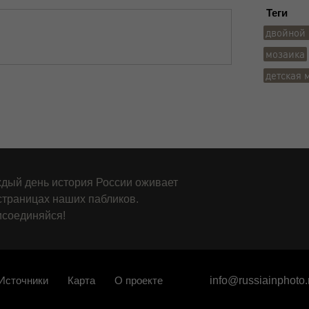
Теги
двойной 
мозаика
детская 
дый день история России оживает
страницах наших пабликов.
соединяйся!
Источники
Карта
О проекте
info@russiainphoto.