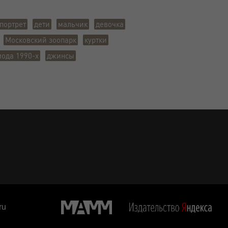
портрет
дети
мальчик
девочка
Московский зоопарк
куртки
мода 1990-х
джинсы
ru