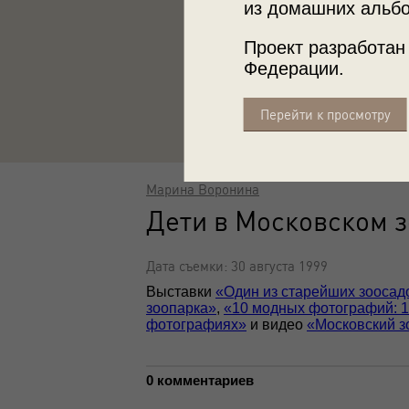
из домашних альбо
Проект разработан
Федерации.
Перейти к просмотру
Марина Воронина
Дети в Московском 
Дата съемки: 30 августа 1999
Выставки
«Один из старейших зоосад
зоопарка»
,
«10 модных фотографий: 1
фотографиях»
и видео
«Московский з
0 комментариев