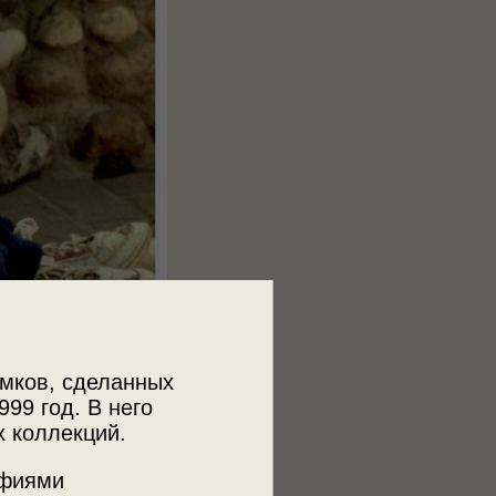
мков, сделанных
999 год. В него
х коллекций.
афиями