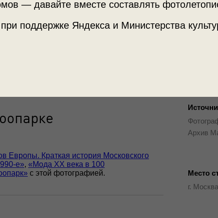
мов — давайте вместе составлять фотолетопи
 при поддержке Яндекса и Министерства культу
Источни
зоопарке
Фотограф
Архив М
ов Европы. Краткая история Московского
990-е»
,
«Мода ХХ века в 100
Место с
оопарк»
с этой фотографией.
г. Москв