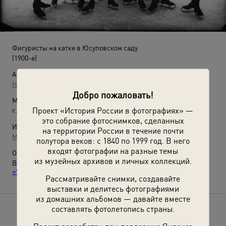
Фигуристы на катке в Юсуповском саду
(1900-е)
Автор:
Неизвестный автор
Добро пожаловать!
Место съемки:
Проект «История России в фотографиях» —
г. Санкт-Петербург
это собрание фотоснимков, сделанных
Источники:
на территории России в течение почти
МАММ / МДФ
полутора веков: с 1840 по 1999 год. В него
входят фотографии на разные темы
О фотографии:
из музейных архивов и личных коллекций.
Выставки
«На коньках»
,
«Рождественское настроение»
,
«Чудеса на льду. Искусство и спорт»
с этой фотографией.
Рассматривайте снимки, создавайте
выставки и делитесь фотографиями
из домашних альбомов — давайте вместе
составлять фотолетопись страны.
Расскажите друзьям об этом фото