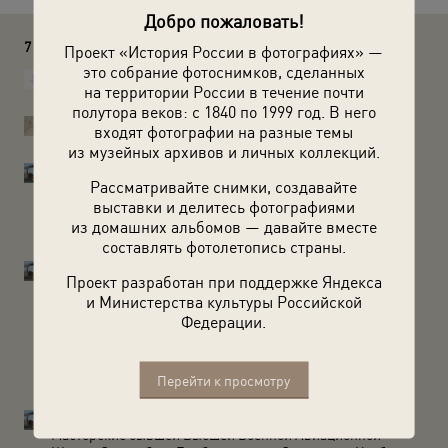
Добро пожаловать!
7 комментариев
Проект «История России в фотографиях» —
это собрание фотоснимков, сделанных
Степанов Борис
на территории России в течение почти
Де Хевиленд 9 ремонтируют.
полутора веков: с 1840 по 1999 год. В него
История России в фотографиях
входят фотографии на разные темы
Борис, спасибо, добавили в атрибуцию.
из музейных архивов и личных коллекций.
Сигаев Владимир
Рассматривайте снимки, создавайте
Подскажите, пожалуйста, где можно увидеть оригиналы
этих фотографий. Интересуюсь историей Серпуховского
выставки и делитесь фотографиями
"Стрельбома" , возможно, есть надписи на обороте
из домашних альбомов — давайте вместе
фотографий.
составлять фотолетопись страны.
Сигаев Владимир
Проект разработан при поддержке Яндекса
Уважаемы Модераторы, в серии фотографий о
и Министерства культуры Российской
Серпуховском "Стрельбоме" неверно написано название
авиационной школы. В соответствии с Приказом РВСР в
Федерации.
1922 г. школа переименована в "Высшую военную
авиационную школу воздушной стрельбы и
бомбометания". Никакого "воздухоплавания" в название
Перейти к просмотру
не было. Источник: Исторический формуляр школы.
Сигаев Владимир
Мастерские бывшей Высшей Военной Авиационной