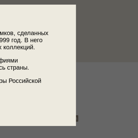
мков, сделанных
999 год. В него
х коллекций.
афиями
сь страны.
к
ры Российской
 МДФ
мма
береза
ветки
листья
ствол