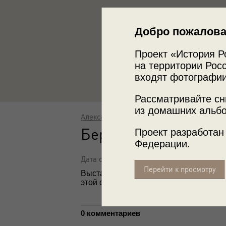
Добро пожалова
Проект «История Р
на территории Росс
входят фотографии
Рассматривайте сн
из домашних альбо
Александр Хлебников
Береза
Проект разработан
Федерации.
Дата съемки: 1970-е
Перейти к просмотру
Выставка
«Объекты, детали, фактуры
этой фотографией.
0 комментариев