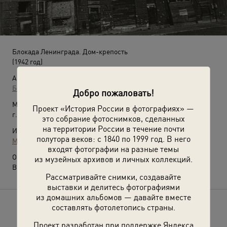
Блокада Ленинграда. Дом-крепость
(1942 год)
Автор:
Борис Кудояров
Добро пожаловать!
Место съемки:
Проект «История России в фотографиях» —
г. Ленинград
это собрание фотоснимков, сделанных
на территории России в течение почти
Источники:
полутора веков: с 1840 по 1999 год. В него
МАММ / МДФ
входят фотографии на разные темы
О фотографии:
из музейных архивов и личных коллекций.
Выставка
«Блокада Ленинграда»
с этой фотографией.
Рассматривайте снимки, создавайте
выставки и делитесь фотографиями
из домашних альбомов — давайте вместе
составлять фотолетопись страны.
Расскажите друзьям об этом фото
Проект разработан при поддержке Яндекса