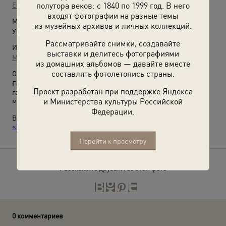
полутора веков: с 1840 по 1999 год. В него
Евгений Халдей
входят фотографии на разные темы
Место съемки:
из музейных архивов и личных коллекций.
Украинская ССР, г. Сталино
Рассматривайте снимки, создавайте
Источники:
выставки и делитесь фотографиями
МАММ / МДФ
из домашних альбомов — давайте вместе
составлять фотолетопись страны.
О фотографии:
Город Сталино в 1924–1961 годах. Сейчас Донецк. На
Проект разработан при поддержке Яндекса
газгольдере надпись: «Ликвидировать отставание черной
и Министерства культуры Российской
металлургии».
Федерации.
Выставка
«20 лучших фотографий Евгения Халдея»
и видео
«Евгений Халдей»
с этой фотографией.
Перейти к просмотру
Расскажите друзьям об этом фото
0 комментариев