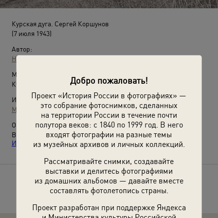
Курская дуга. Сергей Коршунов
(7 июля 1943)
Автор:
Неизвестный автор
Место съемки:
Добро пожаловать!
Курская обл.
Проект «История России в фотографиях» —
Источники:
это собрание фотоснимков, сделанных
МАММ / МДФ
на территории России в течение почти
полутора веков: с 1840 по 1999 год. В него
О фотографии:
входят фотографии на разные темы
Выставка
«Защитники Отечества»
и видео
«Михаил
Исаковский. "Русской женщине"»
с этой фотографией.
из музейных архивов и личных коллекций.
Рассматривайте снимки, создавайте
выставки и делитесь фотографиями
из домашних альбомов — давайте вместе
Расскажите друзьям об этом фото
составлять фотолетопись страны.
Проект разработан при поддержке Яндекса
и Министерства культуры Российской