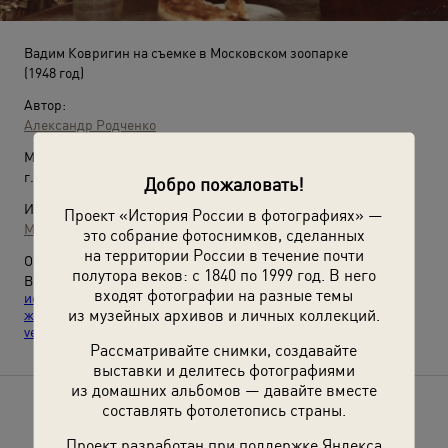
Вадим Ковригин на съемке в Московском зоопарке
(1948 год)
Автор:
Александр Родченко
Место съемки:
г. Москва
Добро пожаловать!
Источники:
Проект «История России в фотографиях» —
МАММ / МДФ
это собрание фотоснимков, сделанных
на территории России в течение почти
О фотографии:
полутора веков: с 1840 по 1999 год. В него
Выставки
«Один из старейших зоосадов Европы. Краткая
входят фотографии на разные темы
история Московского зоопарка»
,
«Лето – это маленькая
из музейных архивов и личных коллекций.
жизнь»
,
«Без погон, но в шляпе»
,
«In vino / pivo / vodka
veritas...»
и
«Время есть на улице»
с этой фотографией.
Рассматривайте снимки, создавайте
выставки и делитесь фотографиями
из домашних альбомов — давайте вместе
составлять фотолетопись страны.
Расскажите друзьям об этом фото
Проект разработан при поддержке Яндекса