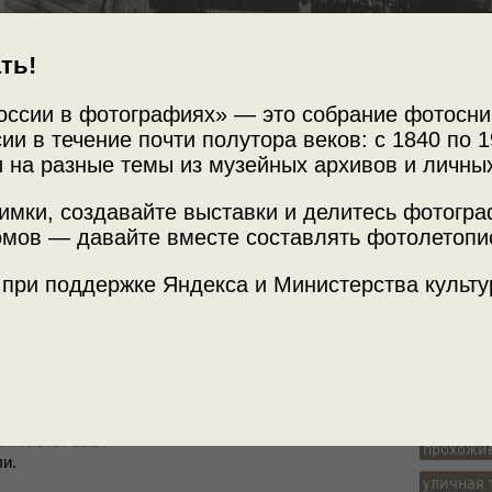
ть!
оссии в фотографиях» — это собрание фотосни
Источни
ии в течение почти полутора веков: с 1840 по 1
МАММ /
 на разные темы из музейных архивов и личны
имки, создавайте выставки и делитесь фотогр
кая площадь»
, видео
«Сухаревка. "Рафаэль
мов — давайте вместе составлять фотолетопи
Место с
ей.
г. Москв
 при поддержке Яндекса и Министерства культу
Большая
о XXв при­мер­но), ибо кон­ка спра­ва вид­на и на­
ttps://​mtdata.ru/​u30/​photoC262/​20911683580-0/​
Теги
/​pastvu.com/​p/​46087 )
городско
04.06.2023 11:14
прохожи
ли.
уличная 