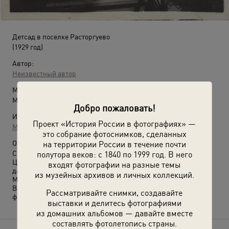
Детсад в поселке Расторгуево
(1929 год)
Автор:
Неизвестный автор
Место съемки:
Московская обл., пос. Расторгуево
Добро пожаловать!
Источники:
Проект «История России в фотографиях» —
МАММ / МДФ
это собрание фотоснимков, сделанных
на территории России в течение почти
О фотографии:
полутора веков: с 1840 по 1999 год. В него
С 14 января 1929 года Московская губерния вошла в состав
Центрально-Промышленной области, которая существовала
входят фотографии на разные темы
до 3 июня 1929 года, 3 июня 1929 года была образована
из музейных архивов и личных коллекций.
Московская область.
Выставки
«И все это в Подмосковье»
и
«На крыльце»
с этой
Рассматривайте снимки, создавайте
фотографией.
выставки и делитесь фотографиями
из домашних альбомов — давайте вместе
составлять фотолетопись страны.