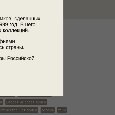
мков, сделанных
999 год. В него
к
х коллекций.
 МДФ
афиями
сь страны.
ры Российской
ъемки
ая обл., дер. Дальнее Натраново
 пейзаж
мирное население
ия
Вторая мировая война
Отечественная война
солома
тени