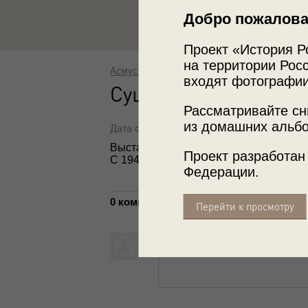
Добро пожалова
Проект «История Р
на территории Росс
Асмус Реммер
входят фотографии
Сушка соломы
Рассматривайте сн
из домашних альбо
Дата съемки: 1942 - 1943
Выставка
«Источник воды и хранител
Проект разработан
С 1944 года Калужская область.
Федерации.
0 комментариев
Перейти к просмотру
Написать комментарий