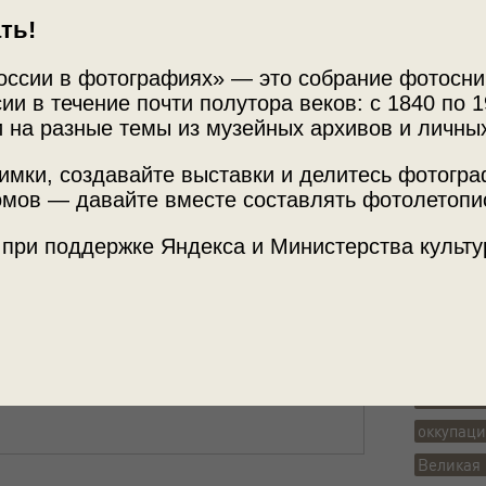
ть!
оссии в фотографиях» — это собрание фотосни
ии в течение почти полутора веков: с 1840 по 1
Источни
 на разные темы из музейных архивов и личны
МАММ /
имки, создавайте выставки и делитесь фотогр
мов — давайте вместе составлять фотолетопи
ь тайн»
с этой фотографией.
 при поддержке Яндекса и Министерства культу
Место с
Московск
Теги
сельский
оккупац
Великая 