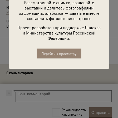
Рассматривайте снимки, создавайте
Источники:
выставки и делитесь фотографиями
МАММ / МДФ
из домашних альбомов — давайте вместе
составлять фотолетопись страны.
О фотографии:
Выставка
«Food фотография»
с этим снимком.
Проект разработан при поддержке Яндекса
и Министерства культуры Российской
Федерации.
Расскажите друзьям об этом фото
Перейти к просмотру
0 комментариев
Рекомендовать
Отправить
как описание