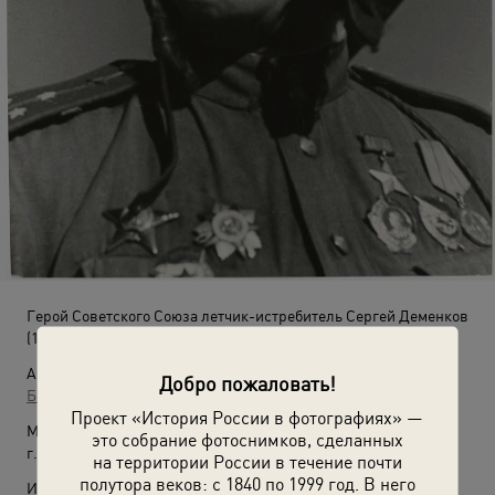
Герой Советского Союза летчик-истребитель Сергей Деменков
(1 сентября 1943 - 31 декабря 1945)
Автор:
Добро пожаловать!
Борис Кудояров
Проект «История России в фотографиях» —
Место съемки:
это собрание фотоснимков, сделанных
г. Ленинград
на территории России в течение почти
полутора веков: с 1840 по 1999 год. В него
Источники: