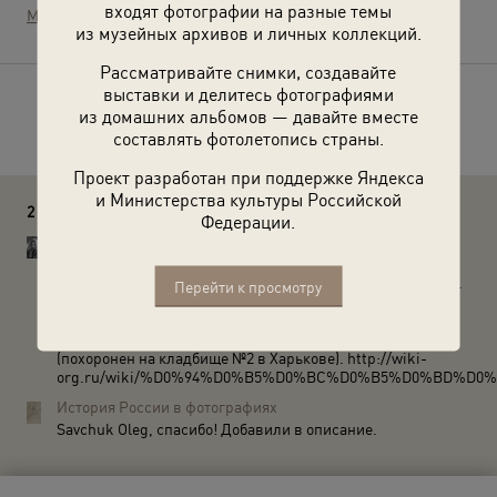
входят фотографии на разные темы
МАММ / МДФ
из музейных архивов и личных коллекций.
Рассматривайте снимки, создавайте
выставки и делитесь фотографиями
Расскажите друзьям об этом фото
из домашних альбомов — давайте вместе
составлять фотолетопись страны.
Проект разработан при поддержке Яндекса
и Министерства культуры Российской
2 комментария
Федерации.
Savchuk Oleg
На фото Деменков Сергей Васильевич (1919—2003) –
зам.ком. эскадрильи 103-го гв. истреб. авиаполка 2-го гв.
Перейти к просмотру
истреб. авиакорпуса Ленинградской армии
противовоздушной обороны (ПВО). Героя получил в
сентябре 1943г. Дослужился до генерал-майора.
(похоронен на кладбище №2 в Харькове). http://wiki-
org.ru/wiki/%D0%94%D0%B5%D0%BC%D0%B5%D0%BD%
История России в фотографиях
Savchuk Oleg, спасибо! Добавили в описание.