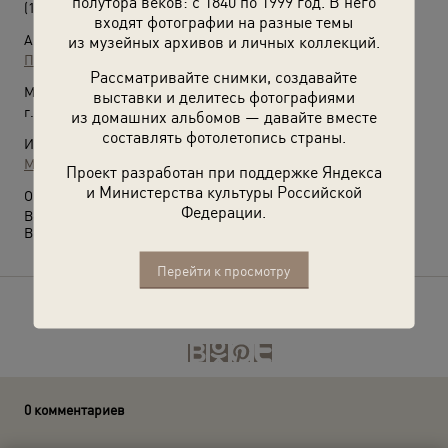
полутора веков: с 1840 по 1999 год. В него
(1940 год)
входят фотографии на разные темы
из музейных архивов и личных коллекций.
Автор:
Петр Клепиков
Рассматривайте снимки, создавайте
Место съемки:
выставки и делитесь фотографиями
г. Москва
из домашних альбомов — давайте вместе
составлять фотолетопись страны.
Источники:
МАММ / МДФ
Проект разработан при поддержке Яндекса
и Министерства культуры Российской
О фотографии:
Федерации.
Всесоюзная сельскохозяйственная выставка.
Выставка
«10 фотографий с Луной»
с этим снимком.
Перейти к просмотру
Расскажите друзьям об этом фото
0 комментариев