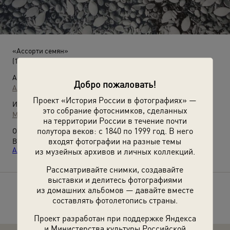
«Ассорти семян»
(1920 - 1939)
Автор:
Добро пожаловать!
Александр Хлебников
Проект «История России в фотографиях» —
Источники:
это собрание фотоснимков, сделанных
МАММ / МДФ
на территории России в течение почти
полутора веков: с 1840 по 1999 год. В него
О фотографии:
входят фотографии на разные темы
Выставка
«Объекты, детали, фактуры. Фотографии
Александра Хлебникова»
с этой фотографией.
из музейных архивов и личных коллекций.
Рассматривайте снимки, создавайте
выставки и делитесь фотографиями
из домашних альбомов — давайте вместе
Расскажите друзьям об этом фото
составлять фотолетопись страны.
Проект разработан при поддержке Яндекса
и Министерства культуры Российской