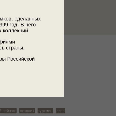
мков, сделанных
999 год. В него
х коллекций.
афиями
к
сь страны.
 МДФ
ры Российской
ъемки
кая ССР, г. Мерв
й пейзаж
всадник
туркмен
осел