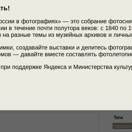
ть!
оссии в фотографиях» — это собрание фотосни
ии в течение почти полутора веков: с 1840 по 1
 на разные темы из музейных архивов и личны
имки, создавайте выставки и делитесь фотогр
Источни
мов — давайте вместе составлять фотолетопи
е Мерв
МАММ /
 при поддержке Яндекса и Министерства культу
ркмения»
с этой фотографией.
Место с
Туркменс
Теги
городско