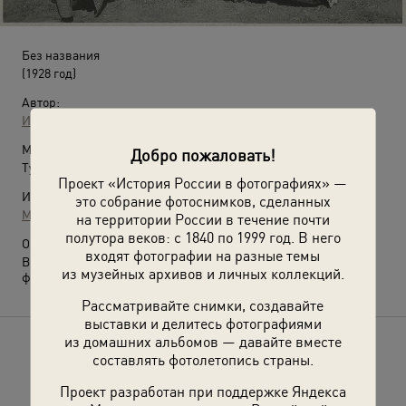
Без названия
(1928 год)
Автор:
Иван Панов
Место съемки:
Добро пожаловать!
Туркменская ССР
Проект «История России в фотографиях» —
Источники:
это собрание фотоснимков, сделанных
МАММ / МДФ
на территории России в течение почти
полутора веков: с 1840 по 1999 год. В него
О фотографии:
входят фотографии на разные темы
Выставка
«Советская несоветская Туркмения»
с этой
из музейных архивов и личных коллекций.
фотографией.
Рассматривайте снимки, создавайте
выставки и делитесь фотографиями
из домашних альбомов — давайте вместе
Расскажите друзьям об этом фото
составлять фотолетопись страны.
Проект разработан при поддержке Яндекса