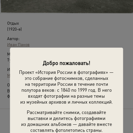
Отдых
(1920-е)
Автор:
Иван Панов
Место съемки:
Туркменская ССР
Добро пожаловать!
Источники:
Проект «История России в фотографиях» —
МАММ / МДФ
это собрание фотоснимков, сделанных
на территории России в течение почти
О фотографии:
полутора веков: с 1840 по 1999 год. В него
Выставка
«Советская несоветская Туркмения»
с этой
входят фотографии на разные темы
фотографией.
из музейных архивов и личных коллекций.
Рассматривайте снимки, создавайте
выставки и делитесь фотографиями
Расскажите друзьям об этом фото
из домашних альбомов — давайте вместе
составлять фотолетопись страны.