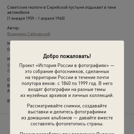
Советские геологи в Сирийской пустыне отдыхают в тени
автомобиля
(1 января 1959 - 1 апреля 1960)
Автор:
Владимир Сайковский
Место съемки:
Объединенная Арабская Республика, Сирия
Добро пожаловать!
Источники:
Проект «История России в фотографиях» —
Фотографии пользователей russiainphoto.ru
Архив Владимира Александровича Карлова
это собрание фотоснимков, сделанных
на территории России в течение почти
О фотографии:
полутора веков: с 1840 по 1999 год. В него
В тени автомобиля сидят двое советских геолога – Нинель
входят фотографии на разные темы
Афанасьева и Владимир Фараджев.
из музейных архивов и личных коллекций.
Выставка
«В пустыне»
с этой фотографией.
Рассматривайте снимки, создавайте
выставки и делитесь фотографиями
из домашних альбомов — давайте вместе
составлять фотолетопись страны.
Расскажите друзьям об этом фото
Проект разработан при поддержке Яндекса