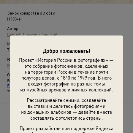
Замок коварства и любви
(1900-е)
Автор:
Сергей Прокудин-Горский
Место съемки:
Терская обл., станица Кисловодская
Добро пожаловать!
Источники:
Проект «История России в фотографиях» —
МАММ / МДФ
это собрание фотоснимков, сделанных
на территории России в течение почти
О фотографии:
полутора веков: с 1840 по 1999 год. В него
Выставки:
«Кавказские Минеральные Воды: Кисловодск,
входят фотографии на разные темы
Ессентуки, Пятигорск, Железноводск»
,
«Живые открытки»
с
из музейных архивов и личных коллекций.
этой фотографией.
Рассматривайте снимки, создавайте
выставки и делитесь фотографиями
из домашних альбомов — давайте вместе
Расскажите друзьям об этом фото
составлять фотолетопись страны.
Проект разработан при поддержке Яндекса