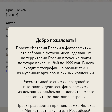
Красные камни
(1900-е)
Автор:
Сергей Прокудин-Горский
Место съемки:
Добро пожаловать!
Терская обл., станица Кисловодская
Проект «История России в фотографиях» —
Источники:
это собрание фотоснимков, сделанных
МАММ / МДФ
на территории России в течение почти
О фотографии:
полутора веков: с 1840 по 1999 год. В него
Выставка
«Кавказские Минеральные Воды: Кисловодск,
входят фотографии на разные темы
Ессентуки, Пятигорск, Железноводск»
с этой фотографией.
из музейных архивов и личных коллекций.
Рассматривайте снимки, создавайте
выставки и делитесь фотографиями
из домашних альбомов — давайте вместе
Расскажите друзьям об этом фото
составлять фотолетопись страны.
Проект разработан при поддержке Яндекса
и Министерства культуры Российской