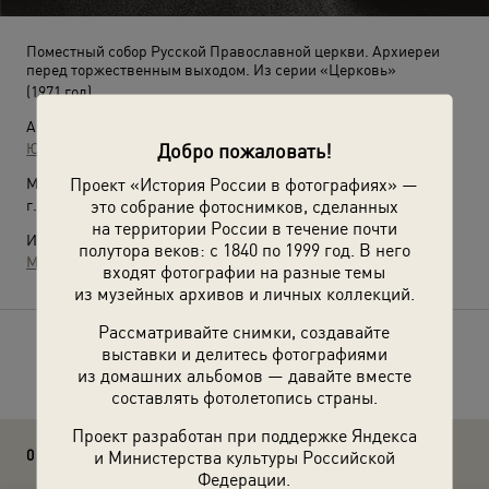
Поместный собор Русской Православной церкви. Архиереи
перед торжественным выходом. Из серии «Церковь»
(1971 год)
Автор:
Добро пожаловать!
Юрий Рыбчинский
Проект «История России в фотографиях» —
Место съемки:
это собрание фотоснимков, сделанных
г. Москва
на территории России в течение почти
Источники:
полутора веков: с 1840 по 1999 год. В него
МАММ / МДФ
входят фотографии на разные темы
из музейных архивов и личных коллекций.
Рассматривайте снимки, создавайте
выставки и делитесь фотографиями
Расскажите друзьям об этом фото
из домашних альбомов — давайте вместе
составлять фотолетопись страны.
Проект разработан при поддержке Яндекса
0 комментариев
и Министерства культуры Российской
Федерации.