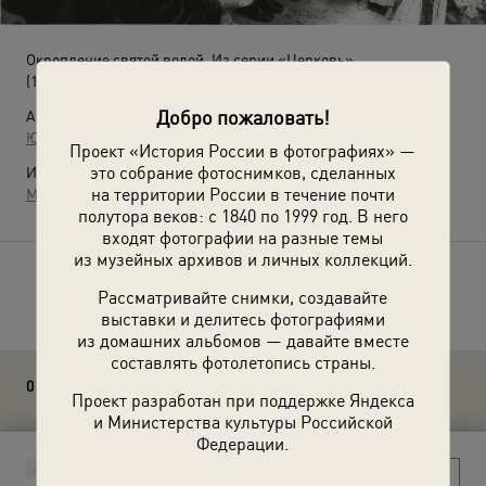
Окропление святой водой. Из серии «Церковь»
(1986 год)
Добро пожаловать!
Автор:
Юрий Рыбчинский
Проект «История России в фотографиях» —
это собрание фотоснимков, сделанных
Источники:
на территории России в течение почти
МАММ / МДФ
полутора веков: с 1840 по 1999 год. В него
входят фотографии на разные темы
из музейных архивов и личных коллекций.
Расскажите друзьям об этом фото
Рассматривайте снимки, создавайте
выставки и делитесь фотографиями
из домашних альбомов — давайте вместе
составлять фотолетопись страны.
0 комментариев
Проект разработан при поддержке Яндекса
и Министерства культуры Российской
Федерации.