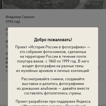
Владимир Сорокин
(1992 год)
Автор:
Юрий Рыбчинский
Добро пожаловать!
Источники:
МАММ / МДФ
Проект «История России в фотографиях» —
это собрание фотоснимков, сделанных
О фотографии:
на территории России в течение почти
Из серии «Люди и положения».
полутора веков: с 1840 по 1999 год. В него
Выставка
«Независимый фотограф. Юрий Рыбчинский»
,
входят фотографии на разные темы
видеолекция
«Юрий Рыбчинский. Неустойчивое равновесие»
из музейных архивов и личных коллекций.
с этой фотографией.
Рассматривайте снимки, создавайте
выставки и делитесь фотографиями
из домашних альбомов — давайте вместе
Расскажите друзьям об этом фото
составлять фотолетопись страны.
Проект разработан при поддержке Яндекса
и Министерства культуры Российской