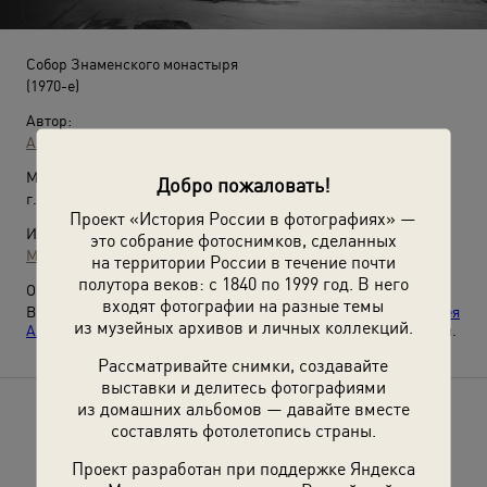
Собор Знаменского монастыря
(1970-е)
Автор:
Алексей Александров
Место съемки:
Добро пожаловать!
г. Москва
Проект «История России в фотографиях» —
Источники:
это собрание фотоснимков, сделанных
МАММ / МДФ
на территории России в течение почти
полутора веков: с 1840 по 1999 год. В него
О фотографии:
входят фотографии на разные темы
Выставки «
Архитектура, фасады, детали. Фотографии Алексея
из музейных архивов и личных коллекций.
Александрова
» и
«Москва моя любимая»
с этой фотографией.
Рассматривайте снимки, создавайте
выставки и делитесь фотографиями
из домашних альбомов — давайте вместе
Расскажите друзьям об этом фото
составлять фотолетопись страны.
Проект разработан при поддержке Яндекса