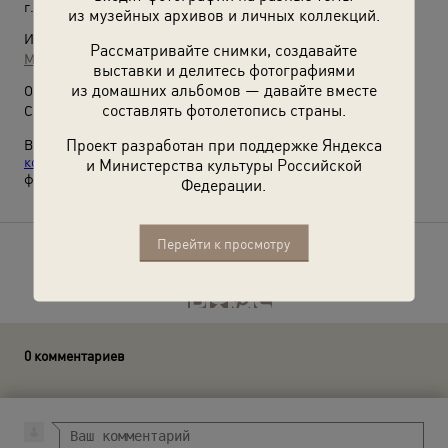
г. Москва
из музейных архивов и личных коллекций.
Источники:
Рассматривайте снимки, создавайте
МАММ / МДФ
выставки и делитесь фотографиями
из домашних альбомов — давайте вместе
О фотографии:
составлять фотолетопись страны.
Справа – оперный певец Иван Семенович Козловский.
Проект разработан при поддержке Яндекса
Выставки:
«Москва праздничная»
,
«Московская
консерватория. Большой зал»
и
«Минск. Москва»
с этой
и Министерства культуры Российской
фотографией.
Федерации.
Перейти к просмотру
Расскажите друзьям об этом фото
0 комментариев