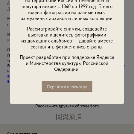
на территории России в течение почти
Автор:
полутора веков: с 1840 по 1999 год. В него
Дмитрий Донской
входят фотографии на разные темы
из музейных архивов и личных коллекций.
Место съемки:
г. Ростов-на-Дону
Рассматривайте снимки, создавайте
выставки и делитесь фотографиями
Источники:
из домашних альбомов — давайте вместе
МАММ / МДФ
составлять фотолетопись страны.
О фотографии:
Предвыборная поездка по Ростовской области. Борис Ельцин
Проект разработан при поддержке Яндекса
танцует на концерте в Ростове.
и Министерства культуры Российской
Видео
«Говорит Ельцин»
,
«Танцуй так, как будто на тебя никто
Федерации.
не смотрит»
и выставки
«Гражданский долг и праздник: как
агитировали, митинговали и выбирали в России и СССР в ХХ
веке»
,
«Танцуют все!»
с этой фотографией.
Перейти к просмотру
Расскажите друзьям об этом фото
0 комментариев