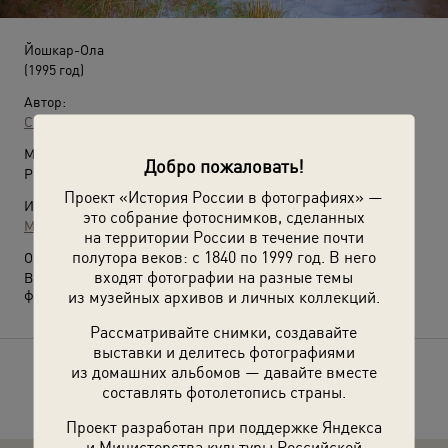
Йошкар-Ола
(1995 год)
Автор:
Сергей Чиликов
Место съемки:
Добро пожаловать!
Республика Марий Эл, г. Йошкар-Ола
Проект «История России в фотографиях» —
Источники:
это собрание фотоснимков, сделанных
МАММ / МДФ
на территории России в течение почти
полутора веков: с 1840 по 1999 год. В него
О фотографии:
входят фотографии на разные темы
Видеолекция
«Сергей Чиликов. Фотопровокации»
с этой
из музейных архивов и личных коллекций.
фотографией.
Рассматривайте снимки, создавайте
выставки и делитесь фотографиями
из домашних альбомов — давайте вместе
Расскажите друзьям об этом фото
составлять фотолетопись страны.
Проект разработан при поддержке Яндекса
и Министерства культуры Российской