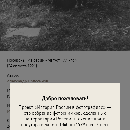
Похороны. Из серии «Август 1991-го»
(24 августа 1991)
Автор:
Александр Подосинов
Место съемки:
г. Москва
Добро пожаловать!
Источники:
Проект «История России в фотографиях» —
МАММ / МДФ
это собрание фотоснимков, сделанных
на территории России в течение почти
О фотографии:
полутора веков: с 1840 по 1999 год. В него
24 августа 1991 года состоялся траурный митинг и похороны