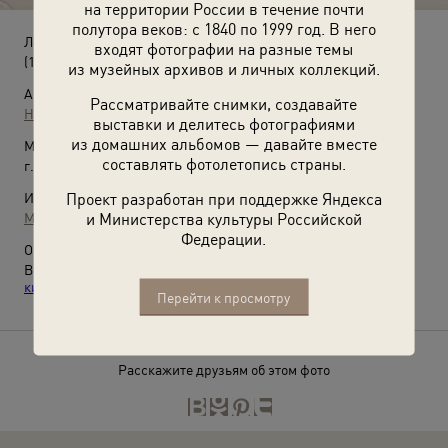
на территории России в течение почти
полутора веков: с 1840 по 1999 год. В него
Лев Фричинский
входят фотографии на разные темы
(1968 год)
из музейных архивов и личных коллекций.
Автор:
Рассматривайте снимки, создавайте
Неизвестный автор
выставки и делитесь фотографиями
из домашних альбомов — давайте вместе
Место съемки:
составлять фотолетопись страны.
г. Киев
Проект разработан при поддержке Яндекса
Источники:
и Министерства культуры Российской
МАММ / МДФ
Федерации.
О фотографии:
Выставка
«ВГИК! ВГИК! ВГИК! 100 лет первой в мире
киношколе»
с этой фотографией.
Перейти к просмотру
Расскажите друзьям об этом фото