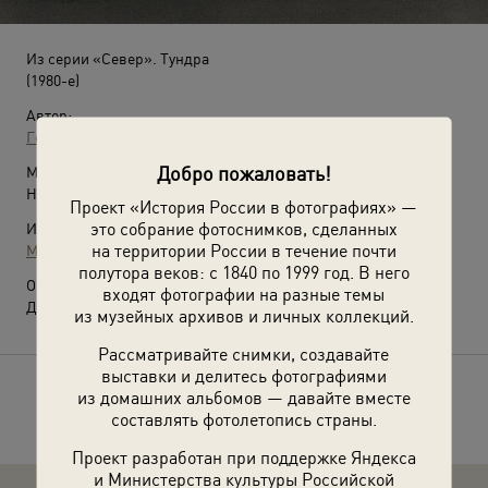
Из серии «Север». Тундра
(1980-е)
Автор:
Георгий Розов
Добро пожаловать!
Место съемки:
Ненецкий АО, г. Нарьян Мар
Проект «История России в фотографиях» —
это собрание фотоснимков, сделанных
Источники:
на территории России в течение почти
МАММ / МДФ
полутора веков: с 1840 по 1999 год. В него
О фотографии:
входят фотографии на разные темы
Другое название: «Полярная ночь».
из музейных архивов и личных коллекций.
Рассматривайте снимки, создавайте
выставки и делитесь фотографиями
из домашних альбомов — давайте вместе
Расскажите друзьям об этом фото
составлять фотолетопись страны.
Проект разработан при поддержке Яндекса
и Министерства культуры Российской