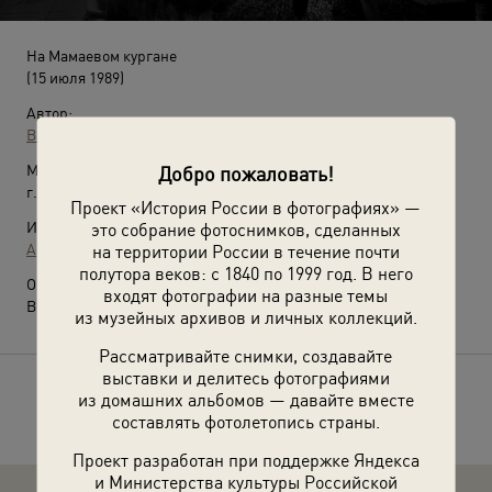
На Мамаевом кургане
(15 июля 1989)
Автор:
Вадим Качан
Место съемки:
Добро пожаловать!
г. Волгоград
Проект «История России в фотографиях» —
Источники:
это собрание фотоснимков, сделанных
Архив Вадима Качана
на территории России в течение почти
полутора веков: с 1840 по 1999 год. В него
О фотографии:
входят фотографии на разные темы
Выставка
«В солнцезащитных очках»
с этой фотографией.
из музейных архивов и личных коллекций.
Рассматривайте снимки, создавайте
выставки и делитесь фотографиями
Расскажите друзьям об этом фото
из домашних альбомов — давайте вместе
составлять фотолетопись страны.
Проект разработан при поддержке Яндекса
и Министерства культуры Российской