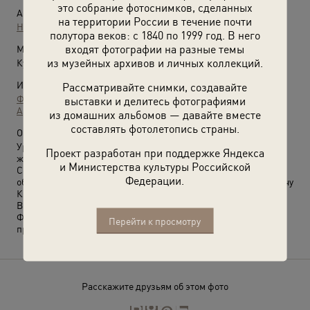
это собрание фотоснимков, сделанных
Автор:
на территории России в течение почти
Неизвестный автор
полутора веков: с 1840 по 1999 год. В него
входят фотографии на разные темы
Место съемки:
из музейных архивов и личных коллекций.
Кубанская обл., станица Должанская
Источники:
Рассматривайте снимки, создавайте
Фотографии пользователей russiainphoto.ru
выставки и делитесь фотографиями
Архив Михаила Зайкова
из домашних альбомов — давайте вместе
составлять фотолетопись страны.
О фотографии:
Урядник станицы Должанской Леонтий Силыч Новохацкий и
Проект разработан при поддержке Яндекса
жена его Агафия Никифоровна Новохацкая (Калита).
и Министерства культуры Российской
Сфотографированы во дворе у своего дома. Надпись на
Федерации.
обороте: «На доброю память Зятю и Дочери. Федору Марковичу
Кривошею».
Выставки
«Казаки»
и
«Супруги ХХ века»
с этой фотографией.
Фотография из семейного архива П. Велигуры, которую
Перейти к просмотру
прислал Михаил Зайков.
Расскажите друзьям об этом фото