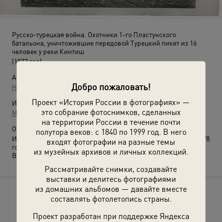
Русско-турецкая война. Охотники 1-го Пластунского
батальона, уничтожившие передовой Турецкий пикет из 16
человек у реки Кинтиш
(1877 год)
Автор:
Добро пожаловать!
Неизвестный автор
Проект «История России в фотографиях» —
Источники:
это собрание фотоснимков, сделанных
МАММ / МДФ
на территории России в течение почти
О фотографии:
полутора веков: с 1840 по 1999 год. В него
Из альбома «Рионский отряд на Кавказском фронте, 1877–1878
входят фотографии на разные темы
годы».
из музейных архивов и личных коллекций.
Выставка
«Казаки»
с этой фотографией.
Рассматривайте снимки, создавайте
выставки и делитесь фотографиями
из домашних альбомов — давайте вместе
Расскажите друзьям об этом фото
составлять фотолетопись страны.
Проект разработан при поддержке Яндекса