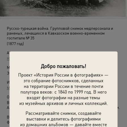
Русско-турецкая война. Групповой снимок медперсонала и
раненых, лечащихся в Кавказском военно-временном
госпитале № 35
(1877 год)
Автор:
Неизвестный автор
Добро пожаловать!
Место съемки:
Эриванская губ., Александропольский у., г. Александрополь
Проект «История России в фотографиях» —
это собрание фотоснимков, сделанных
Источники:
на территории России в течение почти
МАММ / МДФ
полутора веков: с 1840 по 1999 год. В него
О фотографии:
входят фотографии на разные темы
В центре – главный врач Л. Г. Черкасов. Город
из музейных архивов и личных коллекций.
Александрополь – в настоящее время город Гюмри в Армении.
Рассматривайте снимки, создавайте
Выставка
«Красный Крест: милосердие вне времени»
с этой
выставки и делитесь фотографиями
фотографией.
из домашних альбомов — давайте вместе