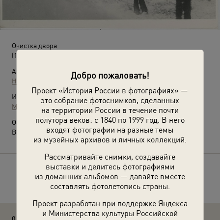
Очистка двора
(1920-е)
Автор:
Добро пожаловать!
Неизвестный автор
Проект «История России в фотографиях» —
Источники:
это собрание фотоснимков, сделанных
МАММ / МДФ
на территории России в течение почти
полутора веков: с 1840 по 1999 год. В него
О фотографии:
входят фотографии на разные темы
Выставка
«По России на санях»
с этой фотографией.
из музейных архивов и личных коллекций.
Рассматривайте снимки, создавайте
выставки и делитесь фотографиями
Расскажите друзьям об этом фото
из домашних альбомов — давайте вместе
составлять фотолетопись страны.
Проект разработан при поддержке Яндекса
и Министерства культуры Российской
0 комментариев