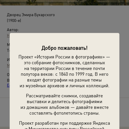
Дворец Эмира Бухарского
(1900-е)
Автор:
Неизвестный автор
Место съемки:
Добро пожаловать!
Терская обл., пос. Железноводск
Проект «История России в фотографиях» —
Источники:
это собрание фотоснимков, сделанных
МАММ / МДФ
на территории России в течение почти
полутора веков: с 1840 по 1999 год. В него
О фотографии:
входят фотографии на разные темы
Выставка
«Кавказские Минеральные Воды: Кисловодск,
из музейных архивов и личных коллекций.
Ессентуки, Пятигорск, Железноводск»
с этой фотографией.
Рассматривайте снимки, создавайте
выставки и делитесь фотографиями
из домашних альбомов — давайте вместе
Расскажите друзьям об этом фото
составлять фотолетопись страны.
Проект разработан при поддержке Яндекса
и Министерства культуры Российской